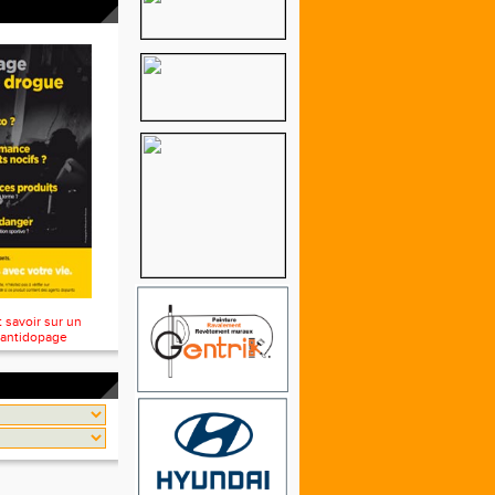
t savoir sur un
 antidopage