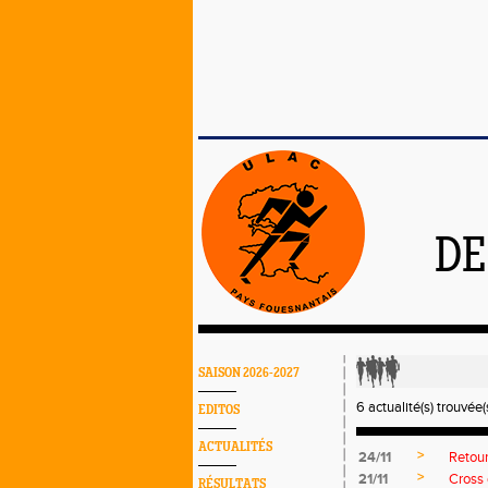
DE
SAISON 2026-2027
6 actualité(s) trouvée(s
EDITOS
ACTUALITÉS
>
24/11
Retou
>
21/11
Cross 
RÉSULTATS