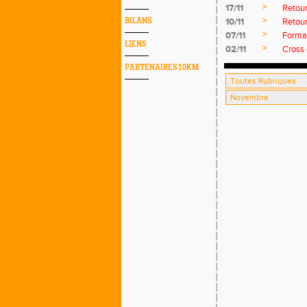
>
17/11
Retou
>
BILANS
10/11
Retour
>
07/11
Format
LIENS
>
02/11
Cross
PARTENAIRES 10KM