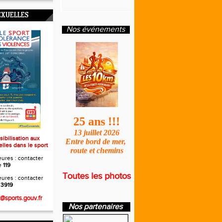
EXUELLES
Nos événements
25 ans !!!
13 juillet 2026
sibilisation aux
Entre bord de mer,
lles dans le sport
route et chemins
ures : contacter
e
119
Toutes les photos
ures : contacter
e
3919
s@sports.gouv.fr
Nos partenaires