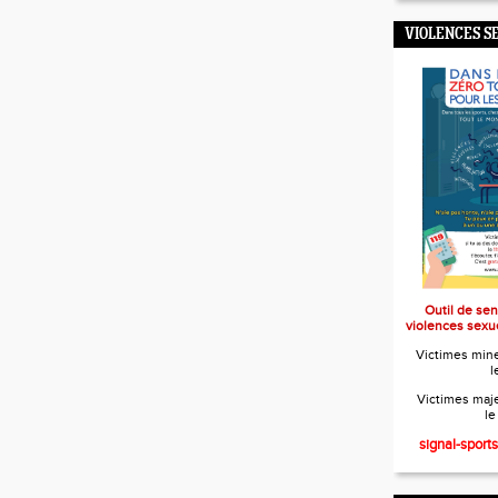
VIOLENCES S
Outil de sen
violences sexue
Victimes mine
l
Victimes maje
l
signal-sport