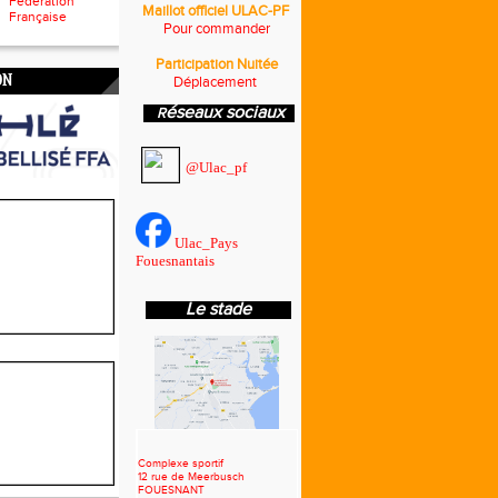
Fédération
Maillot officiel ULAC-PF
Française
Pour commander
Participation Nuitée
ON
Déplacement
éseaux sociaux
R
@Ulac_pf
Ulac_Pays
Fouesnantais
Le stade
Complexe sportif
12 rue de
Meerbusch
FOUESNANT