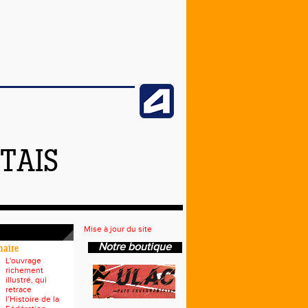
TAIS
Mise à jour du site
Notre boutique
naire
L'ouvrage
richement
illustré, qui
retrace
l’Histoire de la