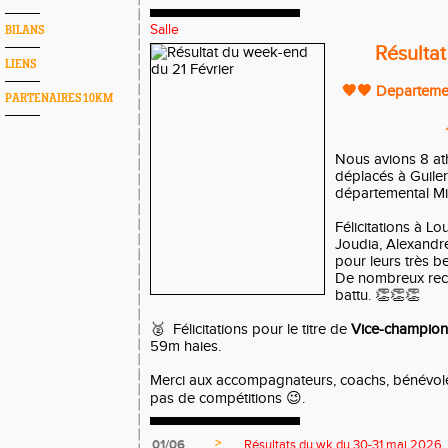
Salle
BILANS
Résulta
LIENS
🧡🖤 Departemen
PARTENAIRES 10KM
Nous avions 8 at
déplacés à Guile
départemental Mi
Félicitations à Lo
Joudia, Alexandr
pour leurs très be
De nombreux reco
battu. 👏👏👏
🥈 Félicitations pour le titre de
Vice-champion
59m haies.
Merci aux accompagnateurs, coachs, bénévoles
pas de compétitions 😉.
>
01/06
Résultats du wk du 30-31 mai 2026