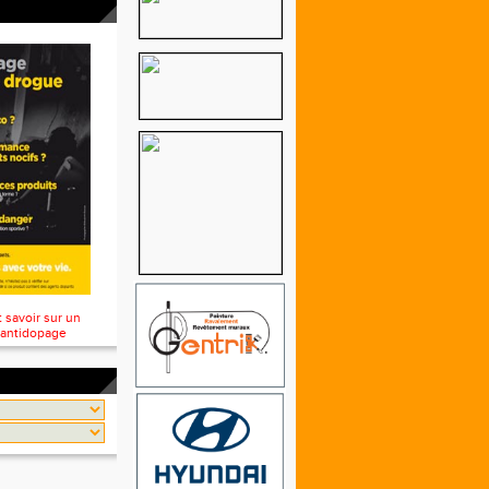
t savoir sur un
 antidopage