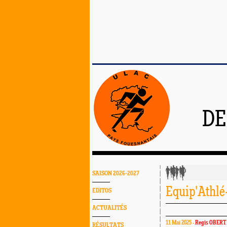
DE
SAISON 2026-2027
Equip'Athlé
EDITOS
ACTUALITÉS
11 Mai 2025 -
Regis OBERT
RÉSULTATS