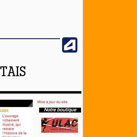
TAIS
Mise à jour du site
Notre boutique
naire
L'ouvrage
richement
illustré, qui
retrace
l’Histoire de la