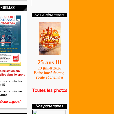
EXUELLES
Nos événements
25 ans !!!
13 juillet 2026
sibilisation aux
Entre bord de mer,
lles dans le sport
route et chemins
ures : contacter
e
119
Toutes les photos
ures : contacter
e
3919
s@sports.gouv.fr
Nos partenaires