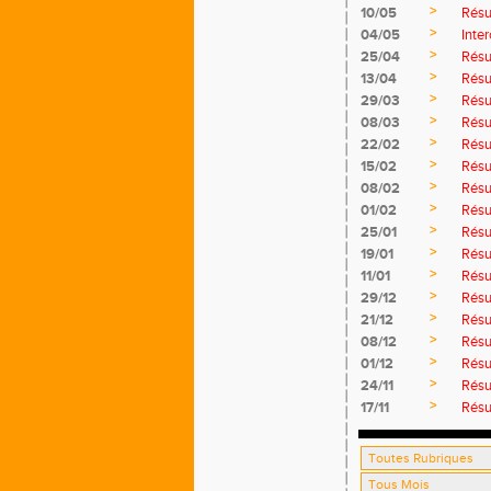
>
10/05
Résu
>
04/05
Inter
>
25/04
Résu
>
13/04
Résu
>
29/03
Résu
>
08/03
Résu
>
22/02
Résu
>
15/02
Résu
>
08/02
Résu
>
01/02
Résu
>
25/01
Résu
>
19/01
Résu
>
11/01
Résu
>
29/12
Résu
>
21/12
Résu
>
08/12
Résu
>
01/12
Résu
>
24/11
Résu
>
17/11
Résu