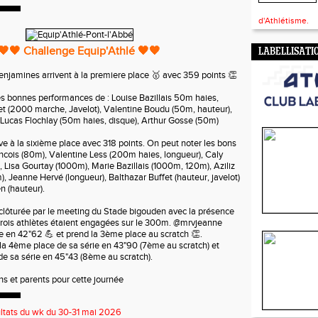
d'Athlétisme.
🧡🖤 Challenge Equip'Athlé 🖤🧡
LABELLISATI
njamines arrivent à la premiere place 🥇 avec 359 points 👏
très bonnes performances de : Louise Bazillais 50m haies,
let (2000 marche, Javelot), Valentine Boudu (50m, hauteur),
, Lucas Flochlay (50m haies, disque), Arthur Gosse (50m)
ve à la sixième place avec 318 points. On peut noter les bons
ancois (80m), Valentine Less (200m haies, longueur), Caly
, Lisa Gourtay (1000m), Marie Bazillais (1000m, 120m), Aziliz
 Jeanne Hervé (longueur), Balthazar Buffet (hauteur, javelot)
n (hauteur).
 clôturée par le meeting du Stade bigouden avec la présence
Trois athlètes étaient engagées sur le 300m. @mrvjeanne
e en 42"62 💪 et prend la 3ème place au scratch 👏.
a 4ème place de sa série en 43"90 (7ème au scratch) et
 de sa série en 45"43 (8ème au scratch).
hs et parents pour cette journée
ltats du wk du 30-31 mai 2026