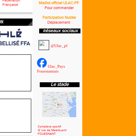
Fédération
Maillot officiel ULAC-PF
Française
Pour commander
Participation Nuitée
ON
Déplacement
éseaux sociaux
R
@Ulac_pf
Ulac_Pays
Fouesnantais
Le stade
Complexe sportif
12 rue de
Meerbusch
FOUESNANT