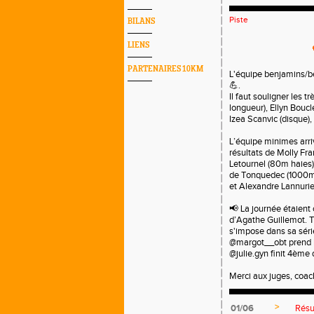
Piste
BILANS
LIENS
PARTENAIRES 10KM
L'équipe benjamins/be
💪.
Il faut souligner les 
longueur), Ellyn Bouc
Izea Scanvic (disque)
L’équipe minimes arri
résultats de Molly Fr
Letournel (80m haies)
de Tonquedec (1000m),
et Alexandre Lannurie
📢 La journée étaient
d’Agathe Guillemot. 
s'impose dans sa séri
@margot__obt prend l
@julie.gyn finit 4ème
Merci aux juges, coac
>
01/06
Résu